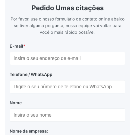
Balanças, ECR, POS, ATM, médico, comunicação,
Application: Measuring equipment display
Display: 5*
Pedido Umas citações
Test equipment display Instrument display
Fluorescent
elevador
Scale
Por favor, use o nosso formulário de contato online abaixo
Display do equipamento de medição, display do
se tiver alguma pergunta, nossa equipe vai voltar para
equipamento de ensaio, display do instrumento
você o mais rápido possível.
Tabelas de informação em hospitais, bancos,
E-mail
*
complexos, edifícios, estações, etc.
Telefone / WhatsApp
Embalagem e entrega:
Saco antiestático + caixa de cartão
Nome
Transporte marítimo ou aéreo
Express: Fedex, DHL etc...
Nome da empresa: