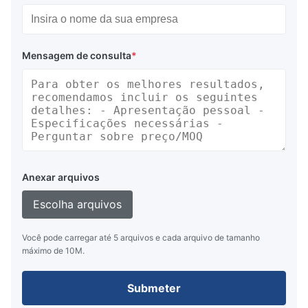
Mensagem de consulta
*
Vantagens:
Auto-luminosa, alta relação de brilho e contraste,
grande ângulo de visão
Variedade multicolor
Duração de serviço longa e alta fiabilidade
Anexar arquivos
Interface simples e capacidade de gravação de
dados de alta velocidade, tempo de resposta
Escolha arquivos
rápido
Você pode carregar até 5 arquivos e cada arquivo de tamanho
máximo de 10M.
Submeter