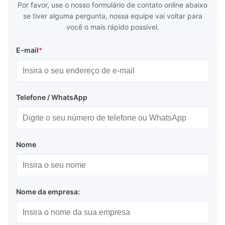
equipamentos de teste, display de instrumentos
Por favor, use o nosso formulário de contato online abaixo
se tiver alguma pergunta, nossa equipe vai voltar para
Painéis informativos em hospitais, bancos,
você o mais rápido possível.
complexos, edifícios, estações, etc.
E-mail
*
Display de controle industrial, display de
instrumentos médicos, display automotivo
Telefone / WhatsApp
Embalagem e entrega:
Nome
Saco antiestático + caixa de papelão
Frete marítimo ou aéreo
Expresso: Fedex, DHL etc...
Nome da empresa: