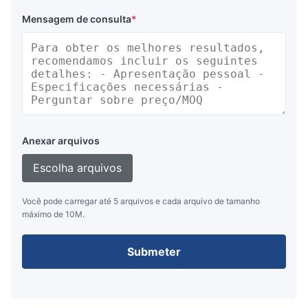
Mensagem de consulta
*
Vantagens:
Autoluminoso, alto brilho e taxa de contraste,
amplo ângulo de visão
Variedade de cores
Longa vida útil e alta confiabilidade
Anexar arquivos
Interface simples e capacidade de gravação de
Escolha arquivos
dados em alta velocidade, tempo de resposta
rápido
Você pode carregar até 5 arquivos e cada arquivo de tamanho
máximo de 10M.
Submeter
Sobre nós