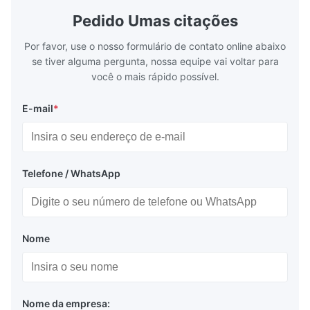
Aplicação:
Application: Measuring equipment display
Display: 5*
Pedido Umas citações
Test equipment display Instrument display
Fluorescent
Display do equipamento de medição, display do
Scale
Por favor, use o nosso formulário de contato online abaixo
equipamento de ensaio, display do instrumento
se tiver alguma pergunta, nossa equipe vai voltar para
você o mais rápido possível.
E-mail
*
Embalagem e entrega:
Saco antiestático + caixa de cartão
Telefone / WhatsApp
Transporte marítimo ou aéreo
Express: Fedex, DHL etc...
Nome
Nome da empresa: