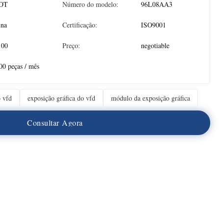
OT
Número do modelo:
96L08AA3
ina
Certificação:
ISO9001
100
Preço:
negotiable
00 peças / mês
 vfd
exposição gráfica do vfd
módulo da exposição gráfica
C
o
n
s
u
l
t
a
r
A
g
o
r
a