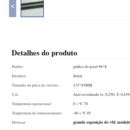
<
Detalhes do produto
Padrão:
gráfico do pixel 96*8
Interface:
Serial
Tamanho da placa de circuito
215*45MM
impresso:
Cor:
Azul esverdeado (x: 0,250; Y: 0,439
Temperatura operacional:
0 ~ ℃ 70
Temperatura de armazenamento:
-40 ~ ℃ 85
grande exposição do vfd
módulo
Destacar
,