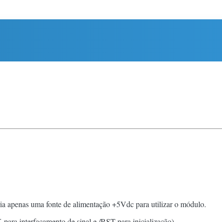
a apenas uma fonte de alimentação +5Vdc para utilizar o módulo.
K para interfaçamento de sinal e /RST para inicialização)