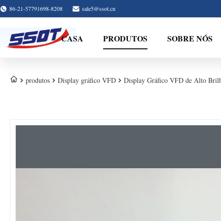
86-21-57791698-8208
sale5@ssot.cn
CASA
PRODUTOS
SOBRE NÓS
produtos
Display gráfico VFD
Display Gráfico VFD de Alto Br