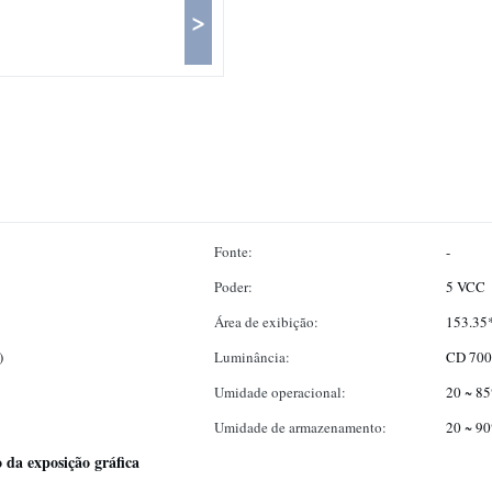
>
Fonte:
-
Poder:
5 VCC
Área de exibição:
153.35
)
Luminância:
CD 700
Umidade operacional:
20 ~ 8
Umidade de armazenamento:
20 ~ 9
 da exposição gráfica