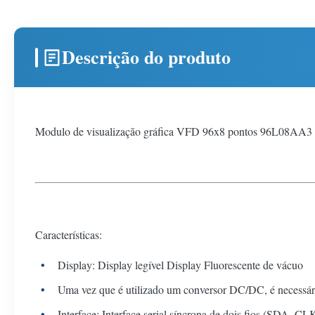
Descrição do produto
Modulo de visualização gráfica VFD 96x8 pontos 96L08AA3
Características:
Display: Display legível Display Fluorescente de vácuo
Uma vez que é utilizado um conversor DC/DC, é necessári
Interface: Interface serial síncrona de dois fios (SDA, CL