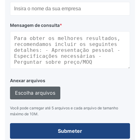
Aplicação:
Mensagem de consulta
*
Display de equipamento de medição, display de
equipamento de teste, display de instrumento
Embalagem e entrega:
Anexar arquivos
Saco antiestático + caixa de papelão
Escolha arquivos
Frete marítimo ou frete aéreo
Você pode carregar até 5 arquivos e cada arquivo de tamanho
Expresso: Fedex, DHL etc...
máximo de 10M.
Submeter