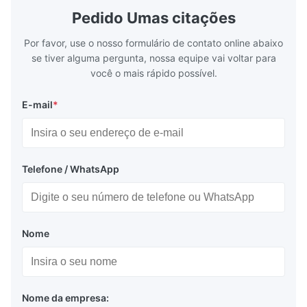
PC860(Português), PC863(Francês Canadense),
Application: Measuring equipment display
Display: 5*
Pedido Umas citações
Test equipment display Instrument display
Fluorescent
PC865(Nórdico), PC866(Cirílico #2),
Scale
Por favor, use o nosso formulário de contato online abaixo
WPC1250(Europeu Central),
se tiver alguma pergunta, nossa equipe vai voltar para
WPC1251(Cirílico), WPC1252(Ocidental/EUA),
você o mais rápido possível.
WPC1253(Grego), WPC1254(Turco) e Katakana
Japonês(JIS) ,
E-mail
*
PC-737 (Grego) , PC-775 (Báltico), PC-864(Árabe)
e Farsi.
Telefone / WhatsApp
EEP-ROM não volátil: Os valores de configuração
padrão podem ser reinstalados automaticamente
ao ligar a energia. Caracteres definidos pelo
usuário
Nome
(Máx. 224 tipos) podem ser salvos na EEP-ROM.
Nome da empresa: