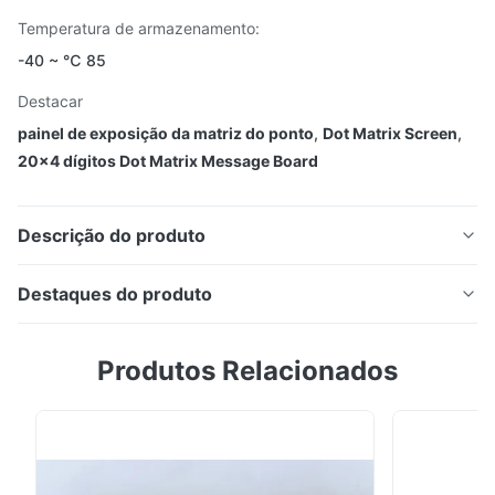
Temperatura de armazenamento:
-40 ~ ℃ 85
Destacar
painel de exposição da matriz do ponto
,
Dot Matrix Screen
,
20x4 dígitos Dot Matrix Message Board
Descrição do produto
Dot matrix Vacuum Fluorescent Display ((VFD), 20*4
Destaques do produto
dígitos IOR-20M402T
Dot matrix Vacuum Fluorescent Display ((VFD), 20*4
Produtos Relacionados
dígitos IOR-20M402T Vantagens: Auto-luminosa, alta
relação de brilho e contraste, grande ângulo de visão
Variedade multicolor Excelent visual recognition
obtained by a clear display and brightness (Excelente
reconhecimento visual obtido por um ...