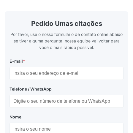
Aplicação: I
brightness Operation at low voltage with
(B0~B2). Bes
low power consumption Long service time
non parity) 
and high reliabilityquick response time
switches (P
Painel de informações
Application: Measuring equipment display
Display: 5*
Pedido Umas citações
Display de escala
Test equipment display Instrument display
Fluorescent
Scale
Por favor, use o nosso formulário de contato online abaixo
Display de metros
se tiver alguma pergunta, nossa equipe vai voltar para
você o mais rápido possível.
E-mail
*
Embalagem e entrega:
EPS tray + cartão
Telefone / WhatsApp
Transporte marítimo ou aéreo
Express: FedEx, DHL, UPS etc...
Nome