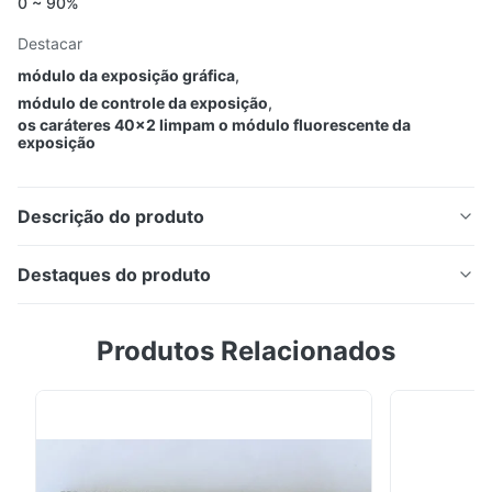
0 ~ 90%
Destacar
módulo da exposição gráfica
,
módulo de controle da exposição
,
os caráteres 40x2 limpam o módulo fluorescente da
exposição
Descrição do produto
Módulo de exibição fluorescente a vácuo 40
Destaques do produto
caracteres 2 linhas 40T202DA1E
Módulo de exibição fluorescente a vácuo 40
Produtos Relacionados
caracteres 2 linhas 40T202DA1E Características:
Compatível com LCD: substituição automática
(mesma interface e dimensão mecânica do módulo
LCD) Display legível: tipo matriz de pontos 5*7
Display fluorescente a vácuo Compacto e leve: painel
Características: