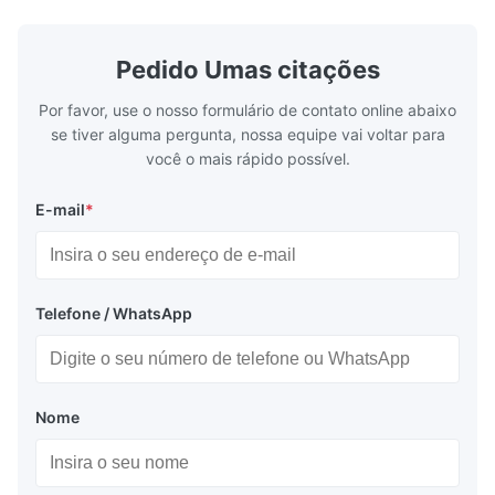
low power consumption Long service time
non parity) 
and high reliabilityquick response time
switches (P
Application: Measuring equipment display
Display: 5*
Pedido Umas citações
Test equipment display Instrument display
Fluorescent
Aplicação:
Scale
Por favor, use o nosso formulário de contato online abaixo
Display do equipamento de medição, display do
se tiver alguma pergunta, nossa equipe vai voltar para
você o mais rápido possível.
equipamento de ensaio, display do instrumento
E-mail
*
Embalagem e entrega:
Telefone / WhatsApp
Saco antiestático + caixa de cartão
Transporte marítimo ou aéreo
Nome
Express: Fedex, DHL etc...