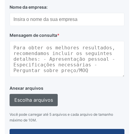
Nome da empresa:
Vantagens:
Auto-luminosa, alta relação de brilho e contraste,
Mensagem de consulta
*
grande ângulo de visão
Variedade multicolor
Duração de serviço longa e alta fiabilidade
Interface simples e capacidade de gravação de
dados de alta velocidade, tempo de resposta
Anexar arquivos
rápido
Escolha arquivos
Você pode carregar até 5 arquivos e cada arquivo de tamanho
máximo de 10M.
Sobre nós