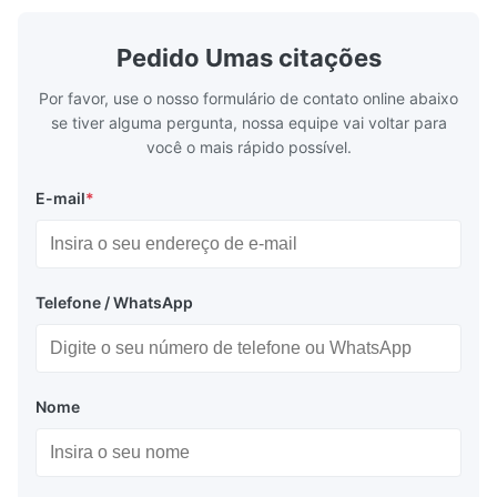
low power consumption Long service time
non parity) 
and high reliabilityquick response time
switches (P
Application: Measuring equipment display
Display: 5*
Pedido Umas citações
Test equipment display Instrument display
Fluorescent
Aplicação:
Scale
Por favor, use o nosso formulário de contato online abaixo
Display do equipamento de medição, display do
se tiver alguma pergunta, nossa equipe vai voltar para
você o mais rápido possível.
equipamento de ensaio, display do instrumento
E-mail
*
Embalagem e entrega:
Telefone / WhatsApp
Saco antiestático + caixa de cartão
Transporte marítimo ou aéreo
Nome
Express: Fedex, DHL etc...