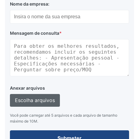
Nome da empresa:
Vantagens:
Auto-luminosa, alta relação de brilho e contraste,
Mensagem de consulta
*
grande ângulo de visão
Variedade multicolor
Duração de serviço longa e alta fiabilidade
Interface simples e capacidade de gravação de
dados de alta velocidade, tempo de resposta
Anexar arquivos
rápido
Escolha arquivos
Você pode carregar até 5 arquivos e cada arquivo de tamanho
máximo de 10M.
Sobre nós
Submeter