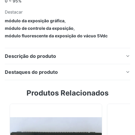
0 ~ 95%
Destacar
módulo da exposição gráfica
,
módulo de controle da exposição
,
módulo fluorescente da exposição do vácuo 5Vdc
Descrição do produto
Módulo de exibição fluorescente a vácuo 20
Destaques do produto
caracteres 2 linhas 20T202DA1E
Módulo de exibição fluorescente a vácuo 20
Produtos Relacionados
caracteres 2 linhas 20T202DA1E Características:
Compatível com LCD: substituição automática
(mesma interface e dimensão mecânica do módulo
LCD) Display legível: tipo matriz de pontos 5*7
Display fluorescente a vácuo Compacto e leve: painel
Características:
plano (VFD) e ...