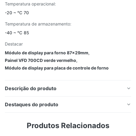
Temperatura operacional:
-20 ~ ℃ 70
Temperatura de armazenamento:
-40 ~ ℃ 85
Destacar
Módulo de display para forno 87x29mm
,
Painel VFD 700CD verde vermelho
,
Módulo de display para placa de controle de forno
Descrição do produto
Placa de controle do forno display HNM-07MS39
Destaques do produto
(similar a 7-LT-91G, HL-D1591)
Placa de controle do forno display HNM-07MS39
Display de Fluorescência a Vácuo (VFD)
Produtos Relacionados
(similar a 7-LT-91G, HL-D1591) Display de
Fluorescência a Vácuo (VFD) Tamanho do painel: