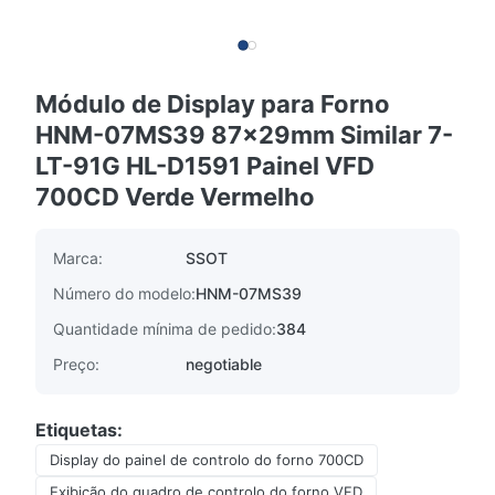
Módulo de Display para Forno
HNM-07MS39 87x29mm Similar 7-
LT-91G HL-D1591 Painel VFD
700CD Verde Vermelho
Marca:
SSOT
Número do modelo:
HNM-07MS39
Quantidade mínima de pedido:
384
Preço:
negotiable
Etiquetas:
Display do painel de controlo do forno 700CD
Exibição do quadro de controlo do forno VFD