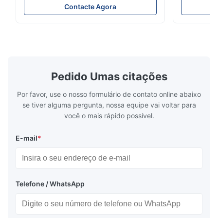
Advantages: Self-luminous, high
Either parall
Contacte Agora
brightness and contrast ratio, wide viewing
be selected. 
angle Multi color variety Excellent visual
possible to
recognition obtained by a clear display and
combination
Embalagem e entrega:
brightness Operation at low voltage with
(B0~B2). Bes
low power consumption Long service time
non parity) 
and high reliabilityquick response time
switches (P
Application: Measuring equipment display
Display: 5*
Pedido Umas citações
Test equipment display Instrument display
Fluorescent
Bandeja EPS + caixa de papelão
Scale
Por favor, use o nosso formulário de contato online abaixo
Frete marítimo ou aéreo
se tiver alguma pergunta, nossa equipe vai voltar para
você o mais rápido possível.
Fedex, DHL, UPS
E-mail
*
Telefone / WhatsApp
Perguntas frequentes